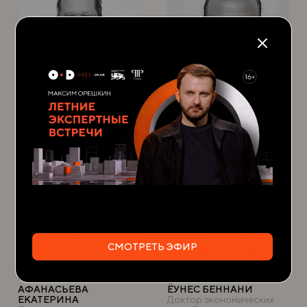
Венгрия
Эфиопия
БЕРКИ РОЛАНД
БЕДАДА ЛЕТА СЕРА
Сооснователь, STRELA
Доктор философии,
доцент кафедры
экономики, Колледж
бизнеса и экономики
СМОТРЕТЬ ЭФИР
Италия
Марокко
АФАНАСЬЕВА
ЁУНЕС БЕННАНИ
ЕКАТЕРИНА
Доктор экономических