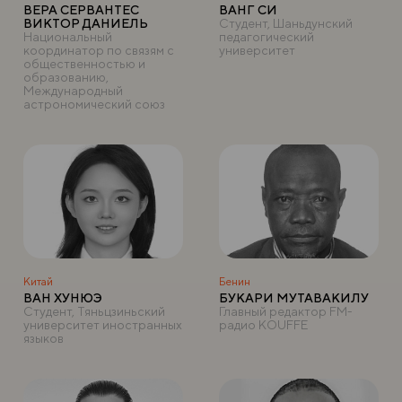
ВЕРА СЕРВАНТЕС
ВАНГ СИ
ВИКТОР ДАНИЕЛЬ
Студент, Шаньдунский
Национальный
педагогический
координатор по связям с
университет
общественностью и
образованию,
Международный
астрономический союз
Китай
Бенин
ВАН ХУНЮЭ
БУКАРИ МУТАВАКИЛУ
Студент, Тяньцзиньский
Главный редактор FM-
университет иностранных
радио KOUFFE
языков