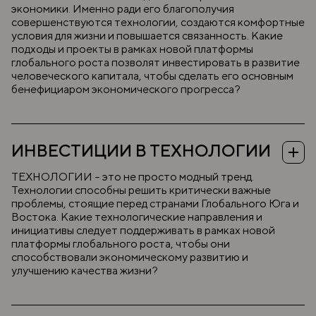
экономики. Именно ради его благополучия
совершенствуются технологии, создаются комфортные
условия для жизни и повышается связанность. Какие
подходы и проекты в рамках новой платформы
глобального роста позволят инвестировать в развитие
человеческого капитала, чтобы сделать его основным
бенефициаром экономического прогресса?
Темы к обсуждению:
Привлечение инвестиций в человеческий капитал:
подходы и инструменты.
ИНВЕСТИЦИИ В ТЕХНОЛОГИИ
Роль ценностей и традиций в народосбережении.
Эффективная демографическая политика в условиях
старения населения.
ТЕХНОЛОГИИ – это не просто модный тренд.
Миграция: вызовы и возможности для экономического
Технологии способны решить критически важные
развития.
проблемы, стоящие перед странами Глобального Юга и
Рынок труда будущего: влияние ИИ и подготовка кадров.
Востока. Какие технологические направления и
Преодоление цифрового неравенства: шаги к равным
возможностям.
инициативы следует поддерживать в рамках новой
Дорогу молодым: стратегии снижения уровня
платформы глобального роста, чтобы они
молодежной безработицы.
способствовали экономическому развитию и
Трансформация образования: как новые технологии
улучшению качества жизни?
изменят обучение.
Индекс счастья: пути повышения благополучия
населения.
Темы к обсуждению:
Экономика здорового образа жизни: перспективы и
эффекты популяризации ЗОЖ.
Новые технологии для обеспечения продовольственной