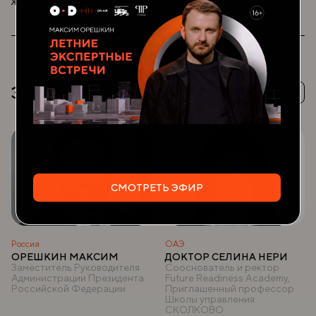
жизни?
международной финансовой связанности.
Мобильность данных как часть глобальной связанности.
Темы к обсуждению:
Платформы электронной торговли и логистики.
Человекоцентричность как принцип развития
территорий.
Зеленая инфраструктура: создание устойчивых и
экологичных городских пространств.
Безусловная транспортная доступность как принцип.
ЭКСПЕРТЫ
Комфортная среда в условиях изменения климата.
Потенциал экономики замкнутого цикла.
Курс на созидание: социальная ответственность бизнеса
как норма.
Управление последствиями стихийных бедствий.
Безбарьерная и инклюзивная среда — роскошь или
необходимость?
Осознанное потребление как основа осознанного
предложения.
СМОТРЕТЬ ЭФИР
Перспективы развития устойчивого туризма для
улучшения качества городской среды.
Россия
ОАЭ
ОРЕШКИН МАКСИМ
ДОКТОР СЕЛИНА НЕРИ
Заместитель Руководителя
Сооснователь и ректор
Администрации Президента
Future Readiness Academy,
Российской Федерации
Приглашенный профессор
Школы управления
СКОЛКОВО