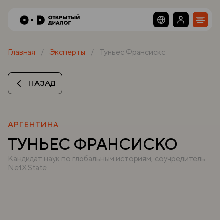
Главная
Эксперты
Туньес Франсиско
НАЗАД
АРГЕНТИНА
ТУНЬЕС ФРАНСИСКО
Кандидат наук по глобальным историям, соучредитель
NetX State