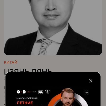
КИТАЙ
ЦЗЯНЬ ЛЯНЬ
Основатель Beijing Hengce Investment Co., Ltd.
Цзянь Лянь — основатель и руководитель пекинской
компании Beijing Hengce Investment Consulting Co.,
которая специализируется на предоставлении
консалтинговых услуг в сфере стратегических
инвестиций.