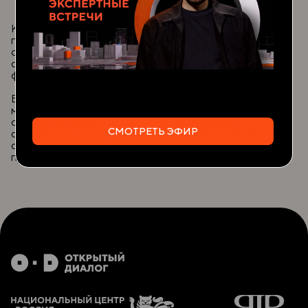
Как основатель бизнеса, он обладает глубоким
пониманием всего цикла инвестиционного процесса —
от поиска и оценки перспективных проектов до
структурирования сделок и привлечения
финансирования.
Его компания помогает китайским и
международным инвесторам анализировать рынки,
оценивать риски и выстраивать эффективные
СМОТРЕТЬ ЭФИР
стратегии входа в сложные проекты, в том числе в
секторах инфраструктуры, логистики и
промышленности.