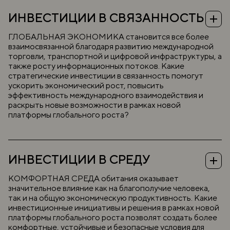
эффекты популяризации ЗОЖ.
Новые технологии для обеспечения продовольственной
безопасности.
ИНВЕСТИЦИИ В СВЯЗАННОСТЬ
Прорывные технологии в промышленности.
Изменение отраслевой специализации стран благодаря
новым технологиям.
ГЛОБАЛЬНАЯ ЭКОНОМИКА становится все более
Искусственный интеллект как ключевая сквозная
взаимосвязанной благодаря развитию международной
технология.
торговли, транспортной и цифровой инфраструктуры, а
Решение проблем здравоохранения с помощью
также росту информационных потоков. Какие
технологий.
Технологические решения для предотвращения или
стратегические инвестиции в связанность помогут
минимизации ущерба от стихийных бедствий.
ускорить экономический рост, повысить
Технологии для управления водными ресурсами в
эффективность международного взаимодействия и
условиях изменения климата.
раскрыть новые возможности в рамках новой
Кибербезопасность в эпоху экономики больших данных.
Технологии для доступной и устойчивой энергетики.
платформы глобального роста?
Использование технологий для развития умных городов.
Платформенная экономика.
Темы к обсуждению:
Будущее торговли.
Снижение барьеров в международной торговле
ИНВЕСТИЦИИ В СРЕДУ
услугами — возможность века?
Подходы к развитию инфраструктуры в XXI веке.
Новые логистические маршруты на пространстве
КОМФОРТНАЯ СРЕДА обитания оказывает
глобального Юга и Востока.
значительное влияние как на благополучие человека,
Как выстроить диалог на одном языке в межкультурной
так и на общую экономическую продуктивность. Какие
коммуникации?
инвестиционные инициативы и решения в рамках новой
Новые подходы к страхованию в условиях глобальных
вызовов.
платформы глобального роста позволят создать более
Улучшение финансовых потоков.
комфортные, устойчивые и безопасные условия для