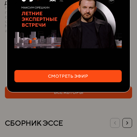
ДАНИЕЛЬ
Студент, Шаньдунский
Национальный координатор
педагогический университет
по связям с
общественностью и
образованию,
Международный
астрономический союз
СМОТРЕТЬ ЭФИР
ВСЕ АВТОРЫ
СБОРНИК ЭССЕ