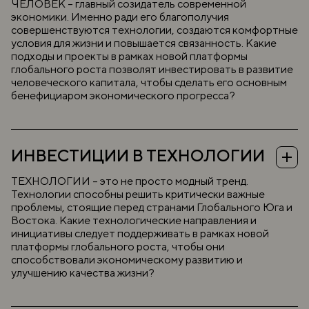
ЧЕЛОВЕК – главный созидатель современной
экономики. Именно ради его благополучия
совершенствуются технологии, создаются комфортные
условия для жизни и повышается связанность. Какие
подходы и проекты в рамках новой платформы
глобального роста позволят инвестировать в развитие
человеческого капитала, чтобы сделать его основным
бенефициаром экономического прогресса?
Темы к обсуждению:
Привлечение инвестиций в человеческий капитал:
подходы и инструменты.
ИНВЕСТИЦИИ В ТЕХНОЛОГИИ
Роль ценностей и традиций в народосбережении.
Эффективная демографическая политика в условиях
старения населения.
ТЕХНОЛОГИИ – это не просто модный тренд.
Миграция: вызовы и возможности для экономического
Технологии способны решить критически важные
развития.
проблемы, стоящие перед странами Глобального Юга и
Рынок труда будущего: влияние ИИ и подготовка кадров.
Востока. Какие технологические направления и
Преодоление цифрового неравенства: шаги к равным
возможностям.
инициативы следует поддерживать в рамках новой
Дорогу молодым: стратегии снижения уровня
платформы глобального роста, чтобы они
молодежной безработицы.
способствовали экономическому развитию и
Трансформация образования: как новые технологии
улучшению качества жизни?
изменят обучение.
Индекс счастья: пути повышения благополучия
населения.
Темы к обсуждению:
Экономика здорового образа жизни: перспективы и